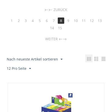
←
ZURÜCK
1
2
3
4
5
6
7
8
9
10
11
12
13
14
15
→
WEITER
Nach neueste Artikel sortieren
12 Pro Seite