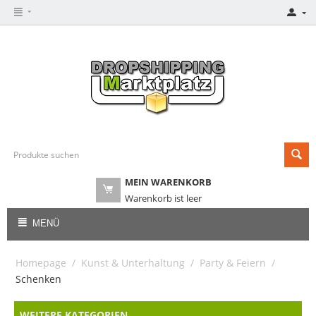
MEIN WARENKORB
Warenkorb ist leer
MENÜ
Homepage
/
Kunst & Unterhaltung
/
Party & Feiern
/
Schenken
WEITERE KATEGORIEN