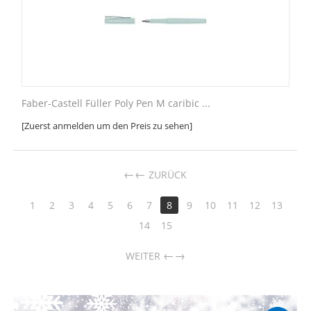
Faber-Castell Füller Poly Pen M caribic ...
[Zuerst anmelden um den Preis zu sehen]
←
ZURÜCK
1
2
3
4
5
6
7
8
9
10
11
12
13
14
15
→
WEITER