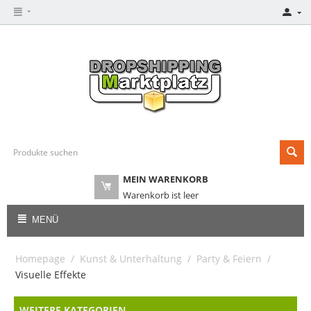
MEIN WARENKORB
Warenkorb ist leer
MENÜ
Homepage
/
Kunst & Unterhaltung
/
Party & Feiern
/
Visuelle Effekte
WEITERE KATEGORIEN