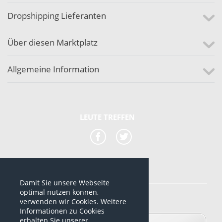
Dropshipping Lieferanten
Über diesen Marktplatz
Allgemeine Information
LEUTE TREFFEN
Damit Sie unsere Webseite
*alle Preise sind netto Preise
optimal nutzen können,
verwenden wir Cookies. Weitere
© 2012-2026 www.dropshipping-marktplatz.de
Informationen zu Cookies
erhalten Sie unserer