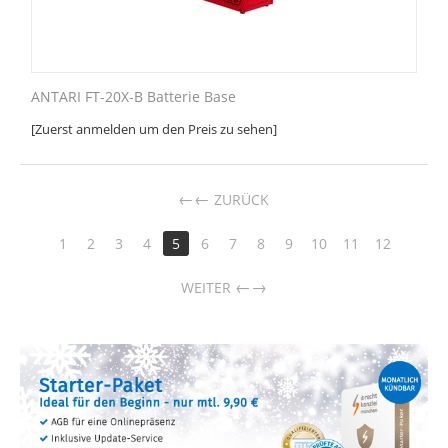
ANTARI FT-20X-B Batterie Base
[Zuerst anmelden um den Preis zu sehen]
←
ZURÜCK
1
2
3
4
5
6
7
8
9
10
11
12
→
WEITER