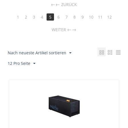
←
ZURÜCK
1
2
3
4
5
6
7
8
9
10
11
12
→
WEITER
Nach neueste Artikel sortieren
12 Pro Seite