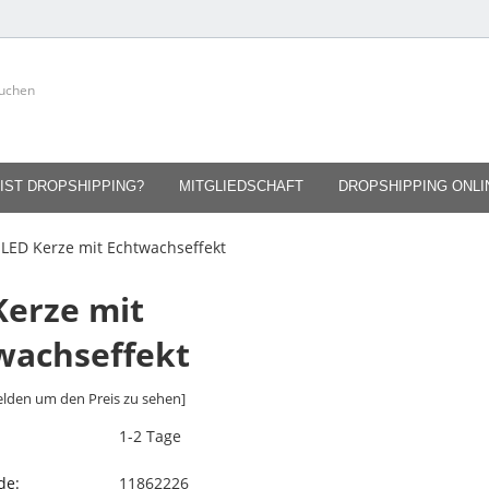
IST DROPSHIPPING?
MITGLIEDSCHAFT
DROPSHIPPING ONL
LED Kerze mit Echtwachseffekt
Kerze mit
wachseffekt
lden um den Preis zu sehen]
1-2 Tage
de:
11862226