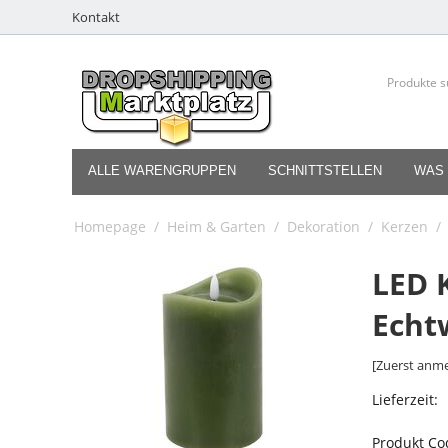
Kontakt
ALLE WARENGRUPPEN
SCHNITTSTELLEN
WAS 
Homepage
/
Heim & Garten
/
Dekoration
/
Kerzen
/
LED 
Echt
[Zuerst anme
Lieferzeit:
Produkt Co