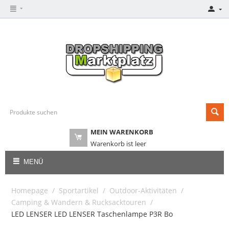
MEIN WARENKORB
Warenkorb ist leer
MENÜ
Homepage
/
Sportartikel
/
Outdoor-Aktivitäten
/
Camping & Wandern & Rucksacktouren
/
LED LENSER LED LENSER Taschenlampe P3R Bo