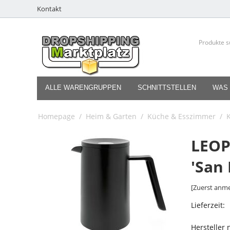
Kontakt
ALLE WARENGRUPPEN
SCHNITTSTELLEN
WAS 
Homepage
/
Heim & Garten
/
Küche & Esszimmer
/
LEOP
'San
[Zuerst anme
Lieferzeit:
Hersteller