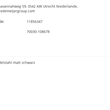
avannahweg 59, 3542 AW Utrecht Niederlande,
redemeijergroup.com
de:
11856347
70030-108678
elstahl matt schwarz