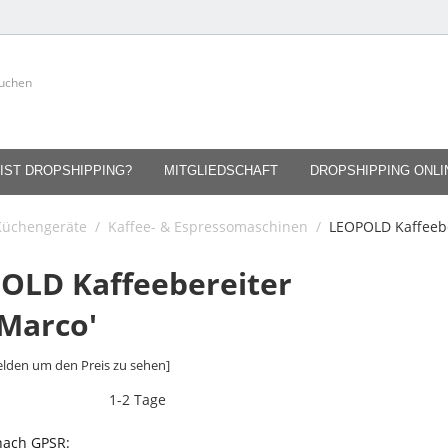
IST DROPSHIPPING?
MITGLIEDSCHAFT
DROPSHIPPING ONL
Küchengeräte
/
Kaffee- & Espressomaschinen
/
LEOPOLD Kaffeebe
OLD Kaffeebereiter
 Marco'
lden um den Preis zu sehen]
1-2 Tage
 nach GPSR: