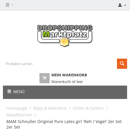
MEIN WARENKORB
Warenkorb ist leer
MENÜ
Homepage
/
Baby & Kleinkind
/
Stillen & Füttern
/
Babyflaschen
/
MAM Schnuller Original Pure Latex girl 'Reh / Vogel' 2er Set
2er Set