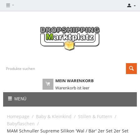
MEIN WARENKORB
Warenkorb ist leer
MENÜ
Homepage
/
Baby & Kleinkind
/
Stillen & Füttern
/
Babyflaschen
/
MAM Schnuller Supreme Silikon 'Wal / Bär' 2er Set 2er Set