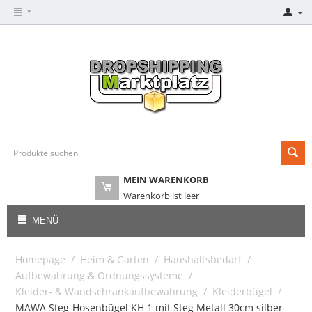
MEIN WARENKORB
Warenkorb ist leer
MENÜ
Homepage
/
Heim & Garten
/
Haushaltsbedarf
/
Aufbewahrung & Ordnungssysteme
/
Kleider- & Wandschrankaufbewahrung
/
Kleiderbügel
/
MAWA Steg-Hosenbügel KH 1 mit Steg Metall 30cm silber