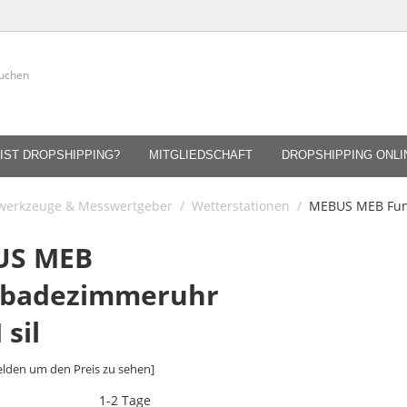
IST DROPSHIPPING?
MITGLIEDSCHAFT
DROPSHIPPING ONL
werkzeuge & Messwertgeber
/
Wetterstationen
/
MEBUS MEB Fun
US MEB
badezimmeruhr
sil
lden um den Preis zu sehen]
1-2 Tage