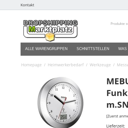
Kontakt
ALLE WARENGRUPPEN
SCHNITTSTELLEN
WAS 
Homepage
/
Heimwerkerbedarf
/
Werkzeuge
/
Mess
MEB
Funk
m.SN 
[Zuerst anme
Lieferzeit: