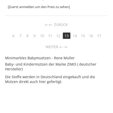
[Zuerst anmelden um den Preis zu sehen]
←
ZURÜCK
6
7
8
9
10
11
12
13
14
15
16
17
→
WEITER
Minimarbles Babymuetzen - Rene Müller
Baby- und Kindermützen der Marke ZIMO ( deutscher
Hersteller)
Die Stoffe werden in Deutschland eingekauft und die
Mützen direkt auch hier gefertigt.