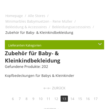
Homepage
/
Alle Stores
/
Minimarbles Babymuetzen - Rene Müller
/
Bekleidung & Accessoires
/
Bekleidungsaccessoires
/
Zubehör für Baby- & Kleinkindbekleidung
Lieferanten Kategorien
Zubehör für Baby- &
Kleinkindbekleidung
Gefundene Produkte: 202
Kopfbedeckungen für Babys & Kleinkinder
←
ZURÜCK
6
7
8
9
10
11
12
13
14
15
16
17