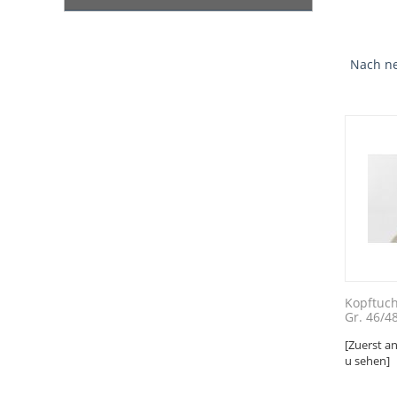
Nach ne
Kopftuch
Gr. 46/4
[Zuerst a
u sehen]