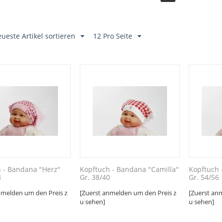
ueste Artikel sortieren
12 Pro Seite
 - Bandana "Herz"
Kopftuch - Bandana "Camilla"
Kopftuch 
8
Gr. 38/40
Gr. 54/56
nmelden um den Preis z
[Zuerst anmelden um den Preis z
[Zuerst an
u sehen]
u sehen]