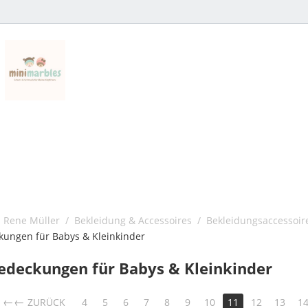
 Rene Müller
/
Bekleidung & Accessoires
/
Bekleidungsaccessoir
ungen für Babys & Kleinkinder
edeckungen für Babys & Kleinkinder
←
ZURÜCK
4
5
6
7
8
9
10
11
12
13
1