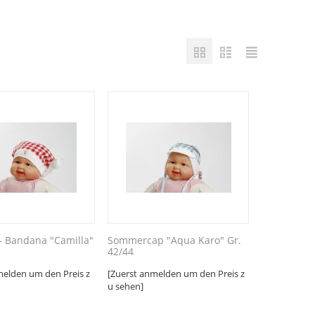
- Bandana "Camilla"
Sommercap "Aqua Karo" Gr.
42/44
melden um den Preis z
[Zuerst anmelden um den Preis z
u sehen]