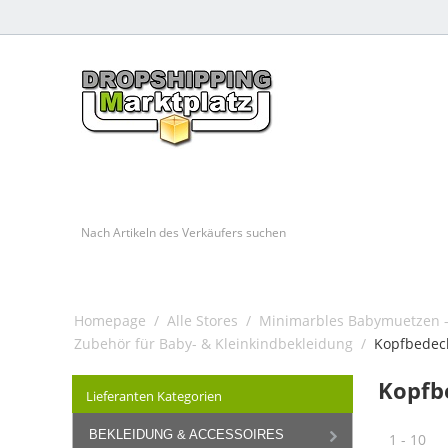
Homepage
/
Alle Stores
/
Minimarbles Babymuetzen -
Zubehör für Baby- & Kleinkindbekleidung
/
Kopfbedeck
Kopfb
Lieferanten Kategorien
BEKLEIDUNG & ACCESSOIRES
1 - 10