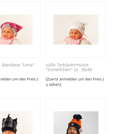
- Bandana "Lena"
süße Teddyohrmütze
"Schleifchen" Gr. 38/40
melden um den Preis z
[Zuerst anmelden um den Preis z
u sehen]