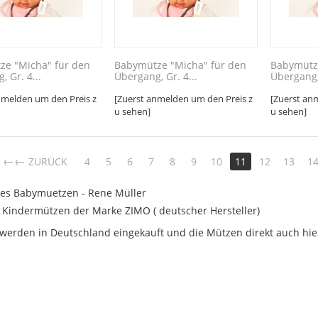
ze "Micha" für den
Babymütze "Micha" für den
Babymütz
 Gr. 4...
Übergang, Gr. 4...
Übergang, 
nmelden um den Preis z
[Zuerst anmelden um den Preis z
[Zuerst an
u sehen]
u sehen]
←
ZURÜCK
4
5
6
7
8
9
10
11
12
13
1
es Babymuetzen - Rene Müller
 Kindermützen der Marke ZIMO ( deutscher Hersteller)
 werden in Deutschland eingekauft und die Mützen direkt auch hier