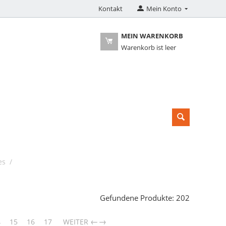
Kontakt
Mein Konto
MEIN WARENKORB
Warenkorb ist leer
es
/
Gefundene Produkte: 202
→
4
15
16
17
WEITER