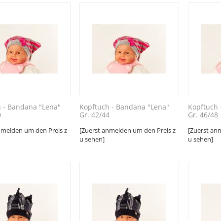
 - Bandana "Lena"
Kopftuch - Bandana "Lena"
Kopftuch 
0
Gr. 42/44
Gr. 46/48
nmelden um den Preis z
[Zuerst anmelden um den Preis z
[Zuerst an
u sehen]
u sehen]