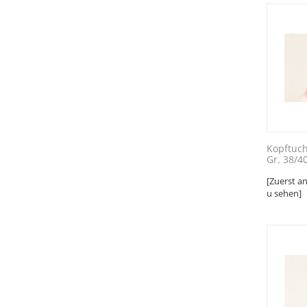
Kopftuch
Gr. 38/4
[Zuerst a
u sehen]