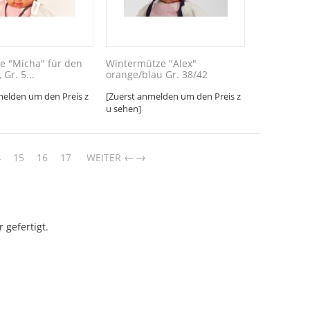
e "Micha" für den
Wintermütze "Alex"
Gr. 5...
orange/blau Gr. 38/42
melden um den Preis z
[Zuerst anmelden um den Preis z
u sehen]
→
4
15
16
17
WEITER
 gefertigt.