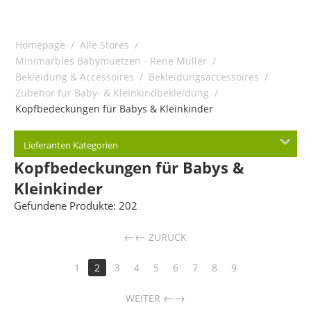
Homepage
/
Alle Stores
/
Minimarbles Babymuetzen - Rene Müller
/
Bekleidung & Accessoires
/
Bekleidungsaccessoires
/
Zubehör für Baby- & Kleinkindbekleidung
/
Kopfbedeckungen für Babys & Kleinkinder
Lieferanten Kategorien
Kopfbedeckungen für Babys &
Kleinkinder
Gefundene Produkte: 202
←
ZURÜCK
1
2
3
4
5
6
7
8
9
→
WEITER