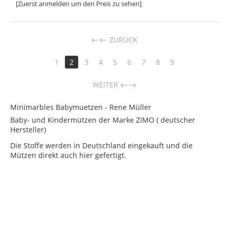
[Zuerst anmelden um den Preis zu sehen]
←
ZURÜCK
1
2
3
4
5
6
7
8
9
→
WEITER
Minimarbles Babymuetzen - Rene Müller
Baby- und Kindermützen der Marke ZIMO ( deutscher
Hersteller)
Die Stoffe werden in Deutschland eingekauft und die
Mützen direkt auch hier gefertigt.