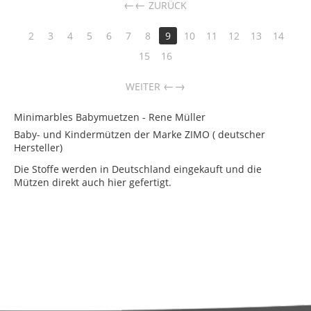
←
ZURÜCK
2
3
4
5
6
7
8
9
10
11
12
13
14
15
16
→
WEITER
Minimarbles Babymuetzen - Rene Müller
Baby- und Kindermützen der Marke ZIMO ( deutscher
Hersteller)
Die Stoffe werden in Deutschland eingekauft und die
Mützen direkt auch hier gefertigt.