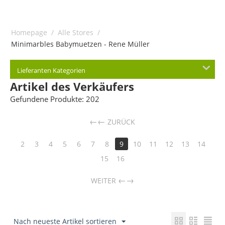
Homepage
/
Alle Stores
/
Minimarbles Babymuetzen - Rene Müller
Lieferanten Kategorien
Artikel des Verkäufers
Gefundene Produkte: 202
←
ZURÜCK
2
3
4
5
6
7
8
9
10
11
12
13
14
15
16
→
WEITER
Nach neueste Artikel sortieren