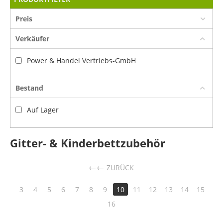
Preis
Verkäufer
Power & Handel Vertriebs-GmbH
Bestand
Auf Lager
Gitter- & Kinderbettzubehör
←
ZURÜCK
3
4
5
6
7
8
9
10
11
12
13
14
15
16