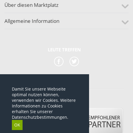
Über diesen Marktplatz
Allgemeine Information
LEUTE TREFFEN
Damit Sie unsere Webseite
*alle Preise sind netto Preise
optimal nutzen können,
verwenden wir Cookies. Weitere
© 2012-2026 www.dropshipping-marktplatz.de
Informationen zu Cookies
erhalten Sie unserer
Datenschutzbestimmungen.
OK