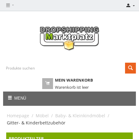
MEIN WARENKORB
Warenkorb ist leer
MENÜ
Homepage
/
Möbel
/
Baby- & Kleinkindmöbel
/
Gitter- & Kinderbettzubehör
PRODUKTFILTER