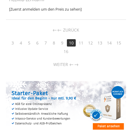
[Zuerst anmelden um den Preis zu sehen]
←
ZURÜCK
3
4
5
6
7
8
9
10
11
12
13
14
15
16
→
WEITER