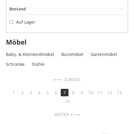
Bestand
Auf Lager
Möbel
Baby- & Kleinkindmöbel
Büromöbel
Gartenmöbel
Schränke
Stühle
←
ZURÜCK
1
2
3
4
5
6
7
8
9
10
11
12
13
14
→
WEITER