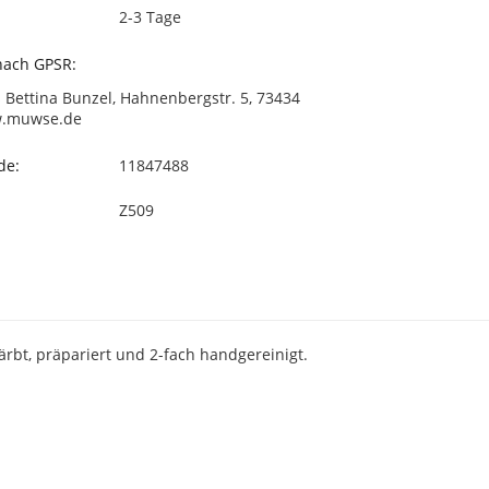
2-3 Tage
 nach GPSR:
 Bettina Bunzel, Hahnenbergstr. 5, 73434
w.muwse.de
de:
11847488
Z509
bt, präpariert und 2-fach handgereinigt.