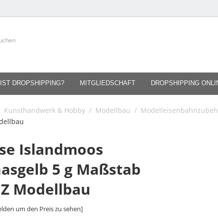
IST DROPSHIPPING?
MITGLIEDSCHAFT
DROPSHIPPING ONL
Kunsthandwerk & Hobby
/
Modellbau
/
Modelleisenbahnzubeh
dellbau
e Islandmoos
asgelb 5 g Maßstab
 Z Modellbau
lden um den Preis zu sehen]