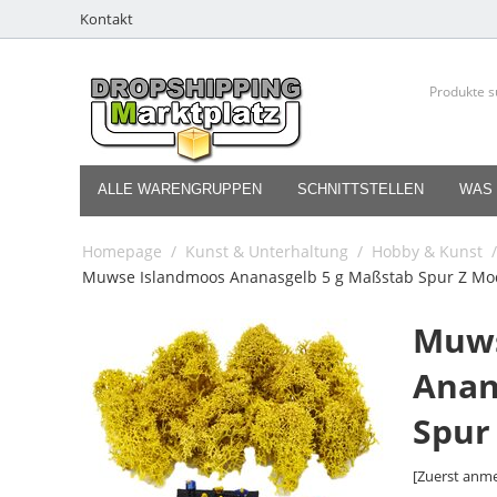
Kontakt
ALLE WARENGRUPPEN
SCHNITTSTELLEN
WAS 
Homepage
/
Kunst & Unterhaltung
/
Hobby & Kunst
/
Muwse Islandmoos Ananasgelb 5 g Maßstab Spur Z Mo
Muws
Anan
Spur
[Zuerst anme