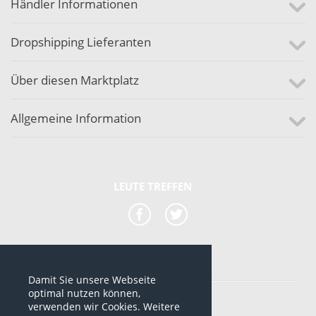
Händler Informationen
Dropshipping Lieferanten
Über diesen Marktplatz
Allgemeine Information
LEUTE TREFFEN
Damit Sie unsere Webseite
*alle Preise sind netto Preise
optimal nutzen können,
verwenden wir Cookies. Weitere
© 2012-2026 www.dropshipping-marktplatz.de