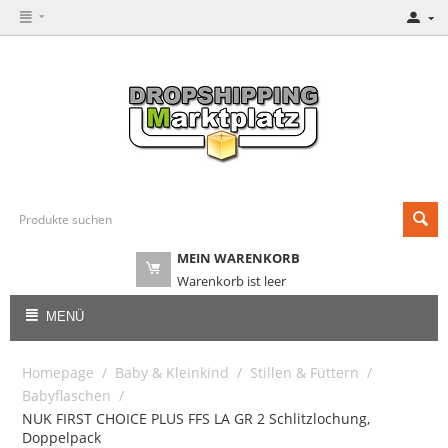
MEIN WARENKORB
Warenkorb ist leer
MENÜ
Homepage
/
Baby & Kleinkind
/
Stillen & Füttern
/
Babyflaschen
/
NUK FIRST CHOICE PLUS FFS LA GR 2 Schlitzlochung,
Doppelpack