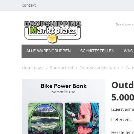
Kontakt
ALLE WARENGRUPPEN
SCHNITTSTELLEN
WAS 
Homepage
/
Sportartikel
/
Outdoor-Aktivitäten
/
Cam
Outd
5.00
[Zuerst anme
Lieferzeit:
Hersteller