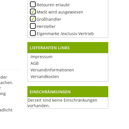
Retouren erlaubt
MwSt wird ausgewiesen
Großhändler
Hersteller
Eigenmarke /exclusiv Vertrieb
LIEFERANTEN LINKS
Impressum
AGB
Versandinformationen
Versandkosten
eder
machen.
r
EINSCHRÄNKUNGEN
ung
Derzeit sind keine Einschränkungen
vorhanden.
adlicht