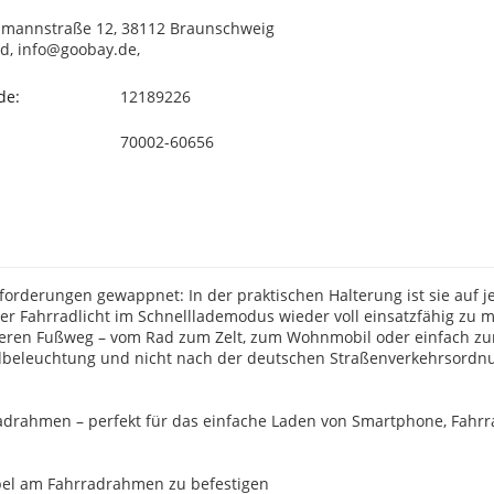
llmannstraße 12, 38112 Braunschweig
d, info@goobay.de,
de:
12189226
70002-60656
forderungen gewappnet: In der praktischen Halterung ist sie auf j
er Fahrradlicht im Schnelllademodus wieder voll einsatzfähig zu 
heren Fußweg – vom Rad zum Zelt, zum Wohnmobil oder einfach zu
radbeleuchtung und nicht nach der deutschen Straßenverkehrsordn
drahmen – perfekt für das einfache Laden von Smartphone, Fahrr
ibel am Fahrradrahmen zu befestigen