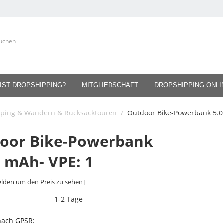
IST DROPSHIPPING?
MITGLIEDSCHAFT
DROPSHIPPING ONL
ping & Wandern & Rucksacktouren
/
Outdoor Bike-Powerbank 5.0
oor Bike-Powerbank
0 mAh- VPE: 1
lden um den Preis zu sehen]
1-2 Tage
 nach GPSR: