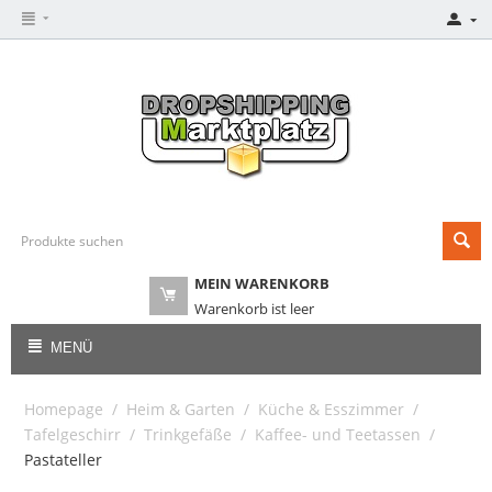
MEIN WARENKORB
Warenkorb ist leer
MENÜ
Homepage
/
Heim & Garten
/
Küche & Esszimmer
/
Tafelgeschirr
/
Trinkgefäße
/
Kaffee- und Teetassen
/
Pastateller