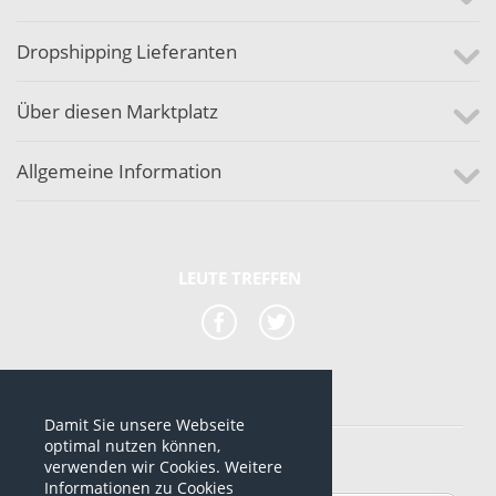
Dropshipping Lieferanten
Über diesen Marktplatz
Allgemeine Information
LEUTE TREFFEN
Damit Sie unsere Webseite
*alle Preise sind netto Preise
optimal nutzen können,
verwenden wir Cookies. Weitere
© 2012-2026 www.dropshipping-marktplatz.de
Informationen zu Cookies