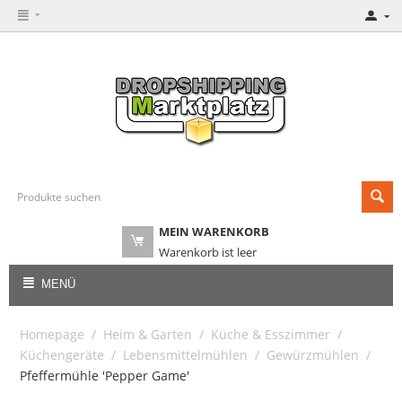
MEIN WARENKORB
Warenkorb ist leer
MENÜ
Homepage
/
Heim & Garten
/
Küche & Esszimmer
/
Küchengeräte
/
Lebensmittelmühlen
/
Gewürzmühlen
/
Pfeffermühle 'Pepper Game'