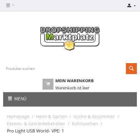
MEIN WARENKORB
Warenkorb ist leer
MENÜ
Homepage
/
Heim & Garten
/
Küche & Esszimmer
/
Essens- & Getränkebehälter
/
Kühltaschen
/
Pro Light USB World- VPE: 1