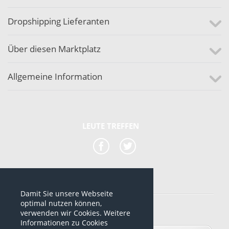
Dropshipping Lieferanten
Über diesen Marktplatz
Allgemeine Information
LEUTE TREFFEN
Damit Sie unsere Webseite
*alle Preise sind netto Preise
optimal nutzen können,
verwenden wir Cookies. Weitere
© 2012-2026 www.dropshipping-marktplatz.de
Informationen zu Cookies