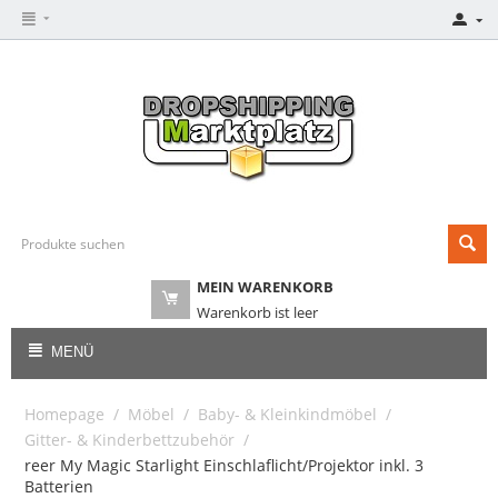
MEIN WARENKORB
Warenkorb ist leer
MENÜ
Homepage
/
Möbel
/
Baby- & Kleinkindmöbel
/
Gitter- & Kinderbettzubehör
/
reer My Magic Starlight Einschlaflicht/Projektor inkl. 3
Batterien