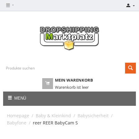
MEIN WARENKORB
Warenkorb ist leer
MENÜ
Homepage
/
Baby & Kleinkind
/
Babysicherheit
/
Babyfone
/
reer REER BabyCam S