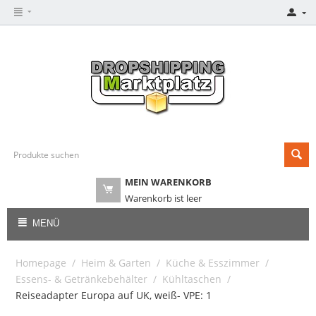
MEIN WARENKORB
Warenkorb ist leer
MENÜ
Homepage
/
Heim & Garten
/
Küche & Esszimmer
/
Essens- & Getränkebehälter
/
Kühltaschen
/
Reiseadapter Europa auf UK, weiß- VPE: 1