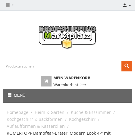
MEIN WARENKORB
Warenkorb ist leer
MENÜ
Homepage
/
Heim & Garten
/
Küche & Esszimmer
/
Kochgeschirr & Backformen
/
Kochgeschirr
/
Auflaufformen & Kasserollen
/
RÖMERTOPF Dampfgar-Bräter 'Modern Look 4P' mit