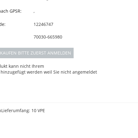
 nach GPSR:
,
de:
12246747
70030-665980
KAUFEN BITTE ZUERST ANMELDEN
dukt kann nicht Ihrem
hinzugefügt werden weil Sie nicht angemeldet
nLieferumfang: 10 VPE