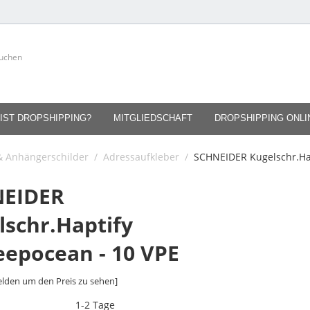
IST DROPSHIPPING?
MITGLIEDSCHAFT
DROPSHIPPING ONL
 & Anhängerschilder
/
Adressaufkleber
/
SCHNEIDER Kugelschr.Hap
EIDER
lschr.Haptify
eepocean - 10 VPE
lden um den Preis zu sehen]
1-2 Tage