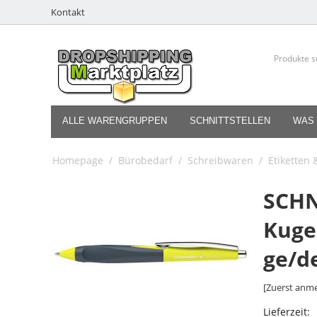
Kontakt
ALLE WARENGRUPPEN
SCHNITTSTELLEN
WAS 
Homepage
/
Bürobedarf
/
Schreibwaren
/
Etiketten
SCHN
Kuge
ge/d
[Zuerst anme
Lieferzeit: