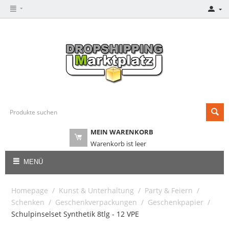
MEIN WARENKORB
Warenkorb ist leer
MENÜ
Homepage
/
Kunst & Unterhaltung
/
Party & Feiern
/
Schenken
/
Geschenkverpackungen
/
Geschenkpapier
/
Schulpinselset Synthetik 8tlg - 12 VPE