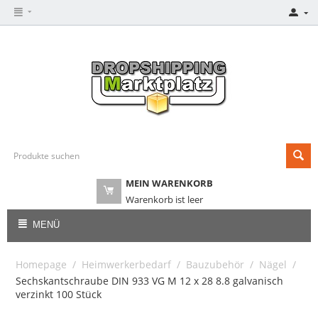
MEIN WARENKORB
Warenkorb ist leer
MENÜ
Homepage
/
Heimwerkerbedarf
/
Bauzubehör
/
Nägel
/
Sechskantschraube DIN 933 VG M 12 x 28 8.8 galvanisch
verzinkt 100 Stück