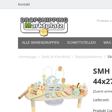
Kontakt
ALLE WARENGRUPPEN
SCHNITTSTELLEN
WAS 
Homepage
/
Baby & Kleinkind
/
Babyspielwaren
/
SM
SMH 
44x2
[Zuerst anme
Lieferzeit:
Produkt Co