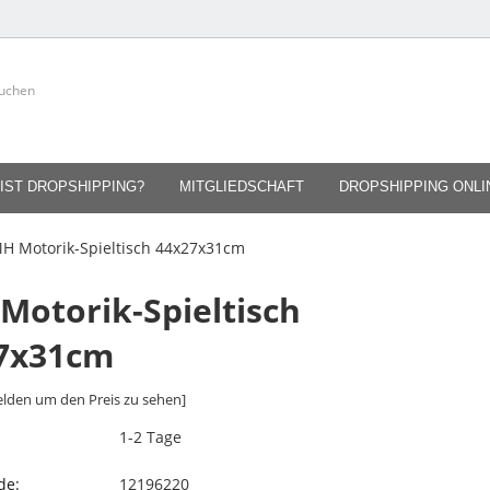
IST DROPSHIPPING?
MITGLIEDSCHAFT
DROPSHIPPING ONL
H Motorik-Spieltisch 44x27x31cm
Motorik-Spieltisch
7x31cm
lden um den Preis zu sehen]
1-2 Tage
de:
12196220