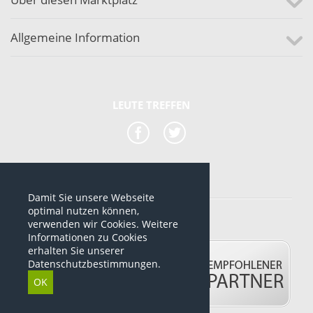
Allgemeine Information
LEUTE TREFFEN
Damit Sie unsere Webseite
*alle Preise sind netto Preise
optimal nutzen können,
verwenden wir Cookies. Weitere
© 2012-2026 www.dropshipping-marktplatz.de
Informationen zu Cookies
erhalten Sie unserer
Datenschutzbestimmungen.
OK