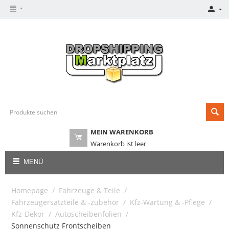
MEIN WARENKORB
Warenkorb ist leer
MENÜ
Homepage
/
Fahrzeuge & Teile
/
Fahrzeugersatzteile & -zubehör
/
Kfz-Wartung & -Pflege
/
Kfz-Dekor
/
Autoscheibenfolien
/
Sonnenschutz Frontscheiben