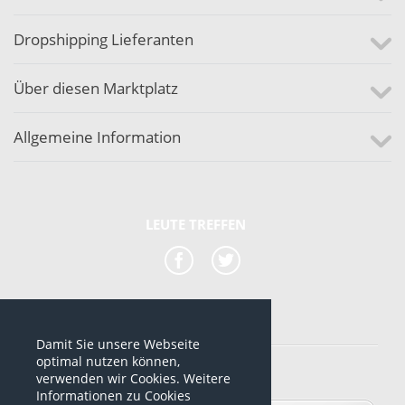
Dropshipping Lieferanten
Über diesen Marktplatz
Allgemeine Information
LEUTE TREFFEN
Damit Sie unsere Webseite
*alle Preise sind netto Preise
optimal nutzen können,
verwenden wir Cookies. Weitere
© 2012-2026 www.dropshipping-marktplatz.de
Informationen zu Cookies