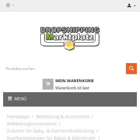
MEIN WARENKORB
Warenkorb ist leer
MENÜ
Homepage
/
Bekleidung & Accessoires
/
Bekleidungsaccessoires
/
Zubehör für Baby- & Kleinkindbekleidung
/
Kopfbedeckungen für Babys & Kleinkinder
/