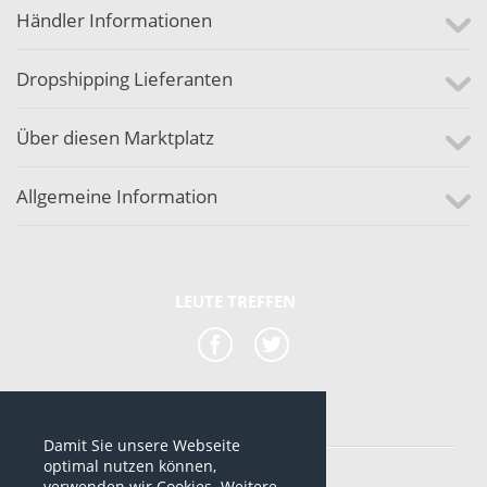
Händler Informationen
Dropshipping Lieferanten
Über diesen Marktplatz
Allgemeine Information
LEUTE TREFFEN
Damit Sie unsere Webseite
*alle Preise sind netto Preise
optimal nutzen können,
verwenden wir Cookies. Weitere