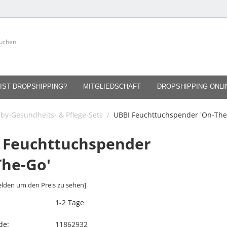
IST DROPSHIPPING?
MITGLIEDSCHAFT
DROPSHIPPING ONL
by-Gesundheits- & Pflege-Sets
/
UBBI Feuchttuchspender 'On-The
 Feuchttuchspender
The-Go'
lden um den Preis zu sehen]
1-2 Tage
de:
11862932