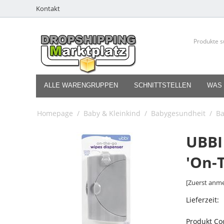
Kontakt
ALLE WARENGRUPPEN
SCHNITTSTELLEN
WAS 
Homepage
/
Baby & Kleinkind
/
Babygesundheit
/
Ba
UBBI
'On-
[Zuerst anme
Lieferzeit:
Produkt Co