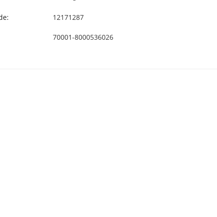
de:
12171287
70001-8000536026