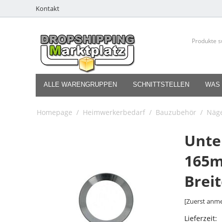
Kontakt
ALLE WARENGRUPPEN
SCHNITTSTELLEN
WAS 
Homepage
/
Heimwerkerbedarf
/
Bauzubehör
/
Näg
Unte
165
Brei
[Zuerst anme
Lieferzeit: