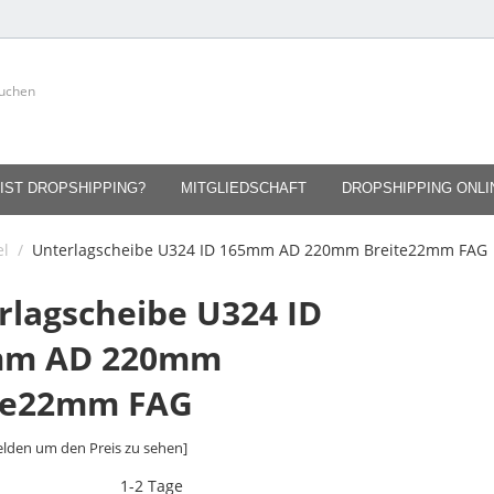
IST DROPSHIPPING?
MITGLIEDSCHAFT
DROPSHIPPING ONL
el
/
Unterlagscheibe U324 ID 165mm AD 220mm Breite22mm FAG
rlagscheibe U324 ID
mm AD 220mm
te22mm FAG
lden um den Preis zu sehen]
1-2 Tage