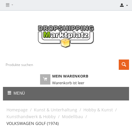
MEIN WARENKORB
Warenkorb ist leer
MENÜ
Homepage
/
Kunst & Unterhaltung
/
Hobby & Kunst
/
Kunsthandwerk & Hobby
/
Modellbau
/
VOLKSWAGEN GOLF (1974)