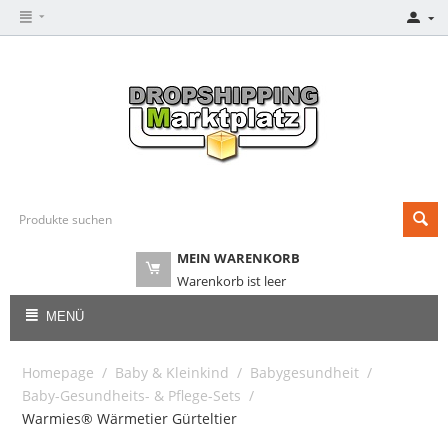
MEIN WARENKORB
Warenkorb ist leer
MENÜ
Homepage
/
Baby & Kleinkind
/
Babygesundheit
/
Baby-Gesundheits- & Pflege-Sets
/
Warmies® Wärmetier Gürteltier