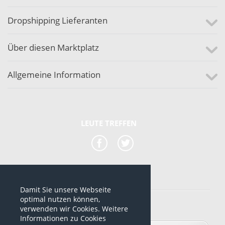
Dropshipping Lieferanten
Über diesen Marktplatz
Allgemeine Information
LEUTE TREFFEN
Damit Sie unsere Webseite
*alle Preise sind netto Preise
optimal nutzen können,
verwenden wir Cookies. Weitere
© 2012-2026 www.dropshipping-marktplatz.de
Informationen zu Cookies