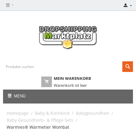
MEIN WARENKORB
Warenkorb ist leer
MENÜ
Homepage
/
Baby & Kleinkind
/
Babygesundheit
/
Baby-Gesundheits- & Pflege-Sets
/
Warmies® Wärmetier Wombat