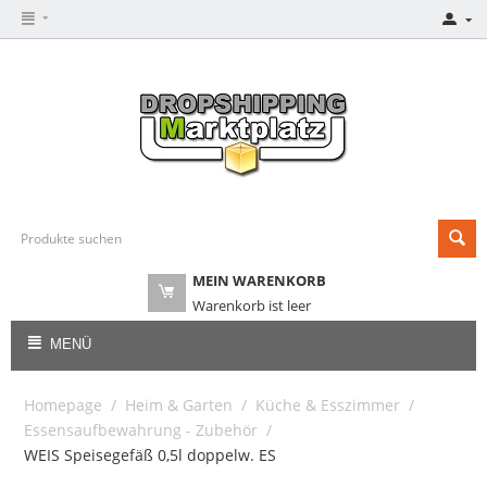
MEIN WARENKORB
Warenkorb ist leer
MENÜ
Homepage
/
Heim & Garten
/
Küche & Esszimmer
/
Essensaufbewahrung - Zubehör
/
WEIS Speisegefäß 0,5l doppelw. ES