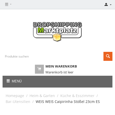
MEIN WARENKORB
Warenkorb ist leer
MENÜ
Homepage
/
Heim & Garten
/
Küche & Esszimmer
/
Bar-Utensilien
/
WEIS WEIS Caipirinha Stößel 23cm ES