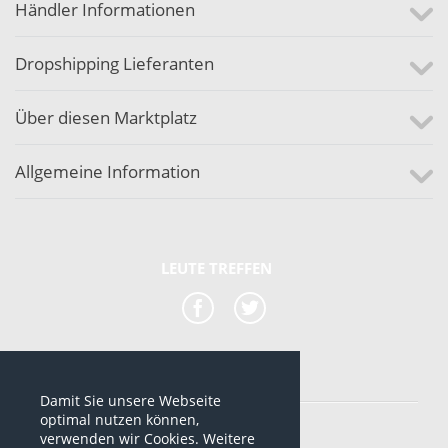
Händler Informationen
Dropshipping Lieferanten
Über diesen Marktplatz
Allgemeine Information
LEUTE TREFFEN
Damit Sie unsere Webseite
*alle Preise sind netto Preise
optimal nutzen können,
verwenden wir Cookies. Weitere
© 2012-2026 www.dropshipping-marktplatz.de