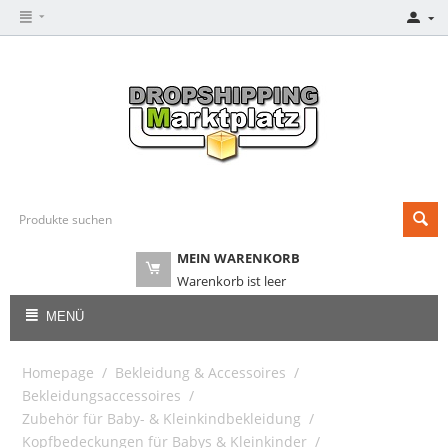
MEIN WARENKORB
Warenkorb ist leer
MENÜ
Homepage
/
Bekleidung & Accessoires
/
Bekleidungsaccessoires
/
Zubehör für Baby- & Kleinkindbekleidung
/
Kopfbedeckungen für Babys & Kleinkinder
/