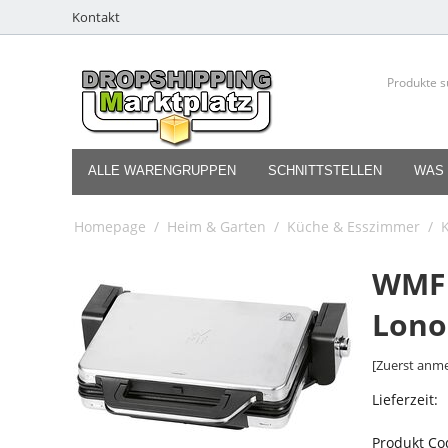
Kontakt
ALLE WARENGRUPPEN
SCHNITTSTELLEN
WAS 
Homepage
/
Heim & Garten
/
Küche & Esszimmer
/
WMF 
Lono
[Zuerst anme
Lieferzeit:
Produkt Co