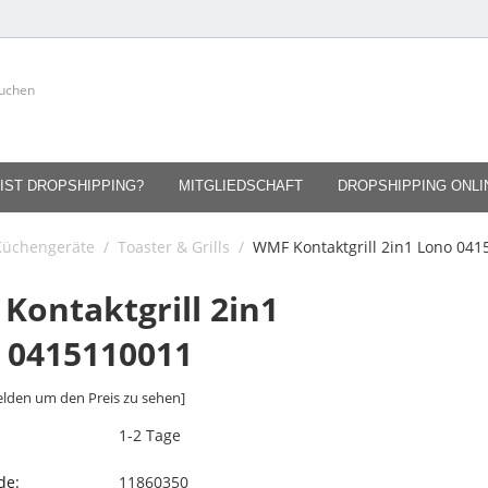
IST DROPSHIPPING?
MITGLIEDSCHAFT
DROPSHIPPING ONL
Küchengeräte
/
Toaster & Grills
/
WMF Kontaktgrill 2in1 Lono 04
Kontaktgrill 2in1
 0415110011
lden um den Preis zu sehen]
1-2 Tage
de:
11860350