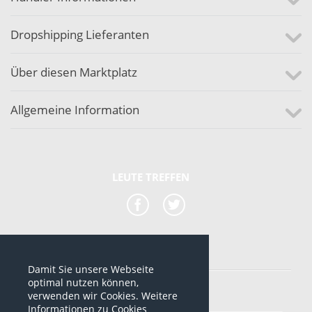
Dropshipping Lieferanten
Über diesen Marktplatz
Allgemeine Information
LEUTE TREFFEN
Damit Sie unsere Webseite
*alle Preise sind netto Preise
optimal nutzen können,
verwenden wir Cookies. Weitere
© 2012-2026 www.dropshipping-marktplatz.de
Informationen zu Cookies