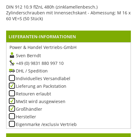
DIN 912 10.9 flZnL 480h (zinklamellenbesch.)
Zylinderschrauben mit Innensechskant - Abmessung: M 16 x
60 VE=S (50 Stück)
LIEFERANTEN-INFORMATIONEN
Power & Handel Vertriebs-GmbH
Sven Berndt
+49 (0) 9831 880 997 10
DHL / Spedition
Individuelles Versandlabel
Lieferung an Packstation
Retouren erlaubt
MwSt wird ausgewiesen
Großhändler
Hersteller
Eigenmarke /exclusiv Vertrieb