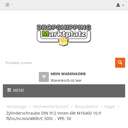
MEIN WARENKORB
Warenkorb ist leer
MENÜ
Homepage
/
Heimwerkerbedarf
/
Bauzubehör
/
Nägel
/
Zylinderschraube DIN 912 Innen-6kt M16x60 10.9
flZnL/nc/x/x/480h/C 50St. - VPE: 50