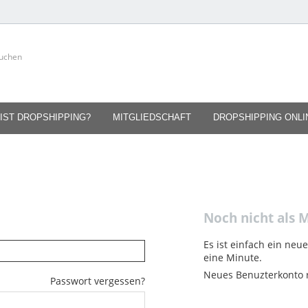
IST DROPSHIPPING?
MITGLIEDSCHAFT
DROPSHIPPING ONL
Noch nicht als M
Es ist einfach ein neu
eine Minute.
Neues Benuzterkonto r
Passwort vergessen?