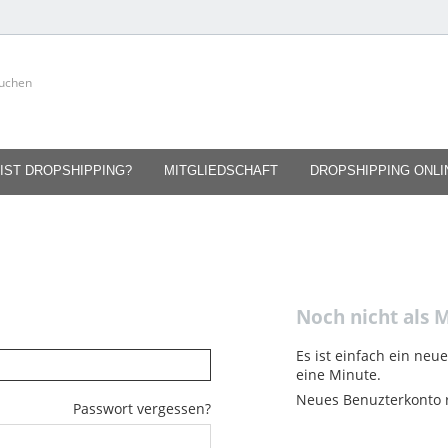
IST DROPSHIPPING?
MITGLIEDSCHAFT
DROPSHIPPING ONL
Noch nicht als M
Es ist einfach ein neu
eine Minute.
Neues Benuzterkonto r
Passwort vergessen?