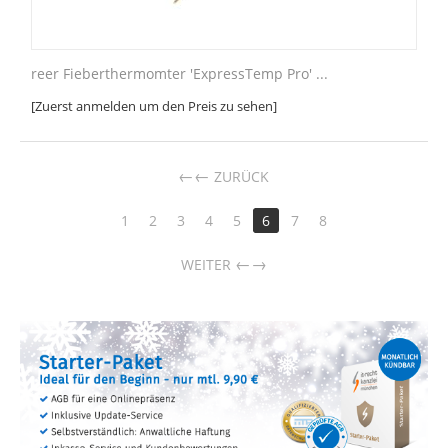
reer Fieberthermomter 'ExpressTemp Pro' ...
[Zuerst anmelden um den Preis zu sehen]
←
ZURÜCK
1
2
3
4
5
6
7
8
→
WEITER