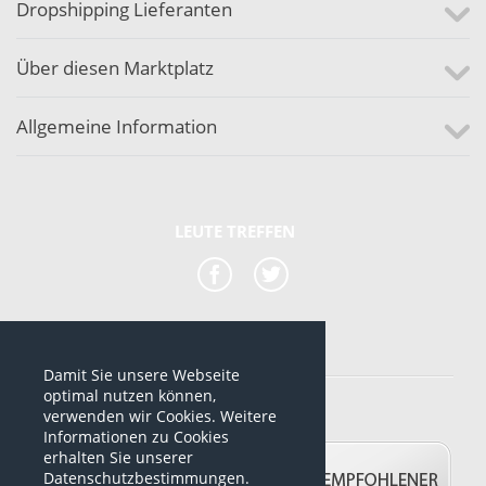
Dropshipping Lieferanten
Über diesen Marktplatz
Allgemeine Information
LEUTE TREFFEN
Damit Sie unsere Webseite
*alle Preise sind netto Preise
optimal nutzen können,
verwenden wir Cookies. Weitere
© 2012-2026 www.dropshipping-marktplatz.de
Informationen zu Cookies
erhalten Sie unserer
Datenschutzbestimmungen.