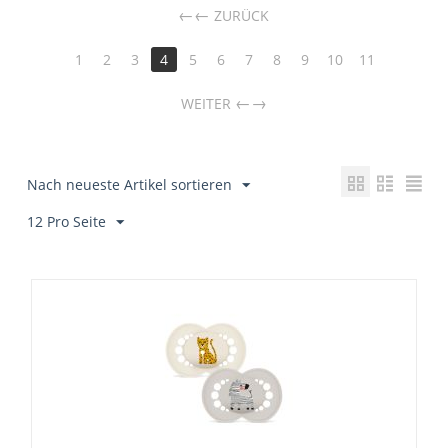
←
ZURÜCK
1
2
3
4
5
6
7
8
9
10
11
→
WEITER
Nach neueste Artikel sortieren
12 Pro Seite