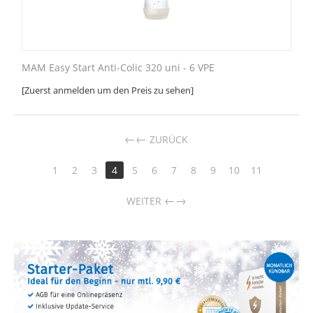
MAM Easy Start Anti-Colic 320 uni - 6 VPE
[Zuerst anmelden um den Preis zu sehen]
←
ZURÜCK
1
2
3
4
5
6
7
8
9
10
11
→
WEITER