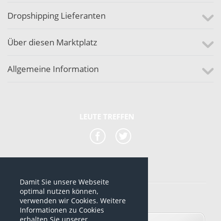
Dropshipping Lieferanten
Über diesen Marktplatz
Allgemeine Information
LEUTE TREFFEN
Damit Sie unsere Webseite
*alle Preise sind netto Preise
optimal nutzen können,
verwenden wir Cookies. Weitere
© 2012-2026 www.dropshipping-marktplatz.de
Informationen zu Cookies
erhalten Sie unserer