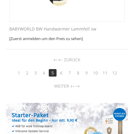
BABYWORLD BW Handwärmer Lammfell sw
[Zuerst anmelden um den Preis zu sehen]
←
ZURÜCK
1
2
3
4
5
6
7
8
9
10
11
12
→
WEITER