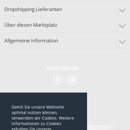
Dropshipping Lieferanten
Über diesen Marktplatz
Allgemeine Information
LEUTE TREFFEN
Damit Sie unsere Webseite
*alle Preise sind netto Preise
optimal nutzen können,
verwenden wir Cookies. Weitere
© 2012-2026 www.dropshipping-marktplatz.de
Informationen zu Cookies
erhalten Sie unserer