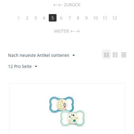
←
ZURÜCK
1
2
3
4
5
6
7
8
9
10
11
12
→
WEITER
Nach neueste Artikel sortieren
12 Pro Seite