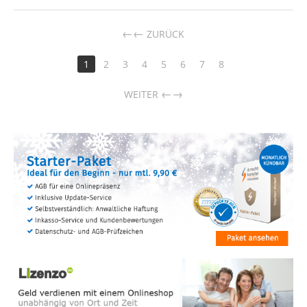
←
ZURÜCK
1
2
3
4
5
6
7
8
→
WEITER