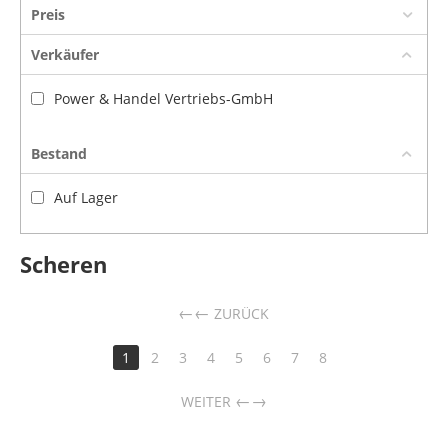
Preis
Verkäufer
Power & Handel Vertriebs-GmbH
Bestand
Auf Lager
Scheren
←
ZURÜCK
1
2
3
4
5
6
7
8
→
WEITER