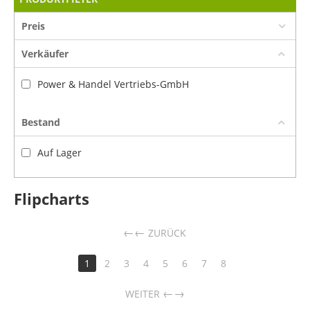
Preis
Verkäufer
Power & Handel Vertriebs-GmbH
Bestand
Auf Lager
Flipcharts
←
ZURÜCK
1
2
3
4
5
6
7
8
→
WEITER