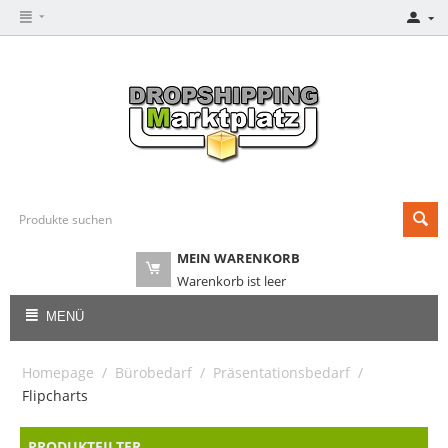
MEIN WARENKORB
Warenkorb ist leer
MENÜ
Homepage
/
Bürobedarf
/
Präsentationsbedarf
/
Flipcharts
PRODUKTFILTER