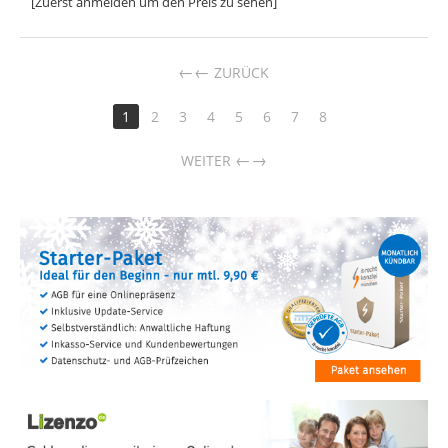
[Zuerst anmelden um den Preis zu sehen]
←
ZURÜCK
1
2
3
4
5
6
7
8
→
WEITER