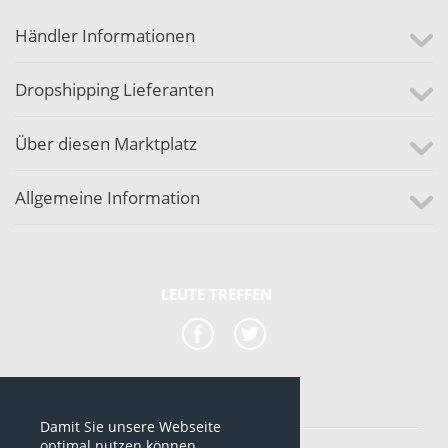
Händler Informationen
Dropshipping Lieferanten
Über diesen Marktplatz
Allgemeine Information
LEUTE TREFFEN
Damit Sie unsere Webseite
*alle Preise sind netto Preise
optimal nutzen können,