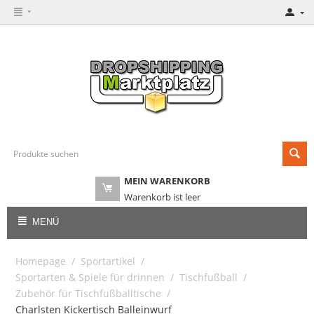
MEIN WARENKORB
Warenkorb ist leer
MENÜ
Homepage
/
Sportartikel
/
Sportarten & Spiele für drinnen
/
Tischfußball
/
Zubehör für Tischfußballtische
/
Charlsten Kickertisch Balleinwurf